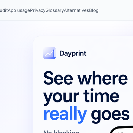
udit
App usage
Privacy
Glossary
Alternatives
Blog
t