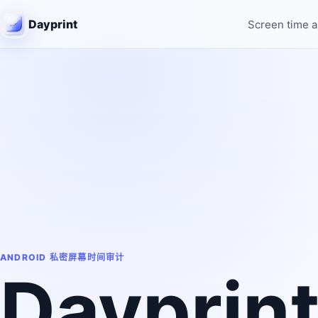
Dayprint
Screen time a
ANDROID 私密屏幕时间审计
Dayprin