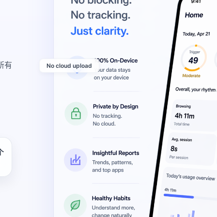
所有
No cloud upload
个